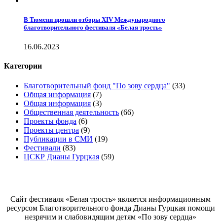
В Тюмени прошли отборы XIV Международного
благотворительного фестиваля «Белая трость»
16.06.2023
Категории
Благотворительный фонд "По зову сердца"
(33)
Общая информация
(7)
Общая информация
(3)
Общественная деятельность
(66)
Проекты фонда
(6)
Проекты центра
(9)
Публикации в СМИ
(19)
Фестивали
(83)
ЦСКР Дианы Гурцкая
(59)
Белая трость
Сайт фестиваля «Белая трость» является информационным
ресурсом Благотворительного фонда Дианы Гурцкая помощи
незрячим и слабовидящим детям «По зову сердца»