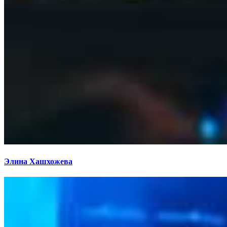
Элина Хашхожева