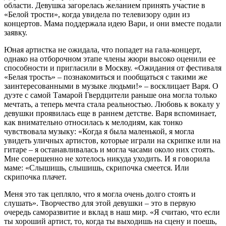
области. Девушка загорелась желанием принять участие в
«Белой трости», когда увидела по телевизору один из
концертов. Мама поддержала идею Вари, и они вместе подали
заявку.
Юная артистка не ожидала, что попадет на гала-концерт,
однако на отборочном этапе члены жюри высоко оценили ее
способности и пригласили в Москву. «Ожидания от фестиваля
«Белая трость» – познакомиться и пообщаться с такими же
заинтересованными в музыке людьми!» – восклицает Варя. О
дуэте с самой Тамарой Гвердцители раньше она могла только
мечтать, а теперь мечта стала реальностью. Любовь к вокалу у
девушки проявилась еще в раннем детстве. Варя вспоминает,
как внимательно относилась к мелодиям, как тонко
чувствовала музыку: «Когда я была маленькой, я могла
увидеть уличных артистов, которые играли на скрипке или на
гитаре – я останавливалась и могла часами около них стоять.
Мне совершенно не хотелось никуда уходить. И я говорила
маме: «Слышишь, слышишь, скрипочка смеется. Или
скрипочка плачет.
Меня это так цепляло, что я могла очень долго стоять и
слушать». Творчество для этой девушки – это в первую
очередь саморазвитие и вклад в наш мир. «Я считаю, что если
ты хороший артист, то, когда ты выходишь на сцену и поешь,