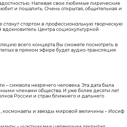
радостностью. Напевая свои любимые лирические
любит и пошалить. Очень открытая, общительная и
е станут стартом в профессиональную творческую
ый вдохновитель Центра социокультурной
сляцию всего концерта Вы сможете посмотреть в
слепых в прямом эфире будет аудио-трансляция
 – символа незрячего человека. Эта дата была
ными членами общества. И уже более десяти лет
лков России и стран ближнего и дальнего
ы, космонавты и звезды мировой величины – Иосиф
ломанты − участниками церемонии закрытия