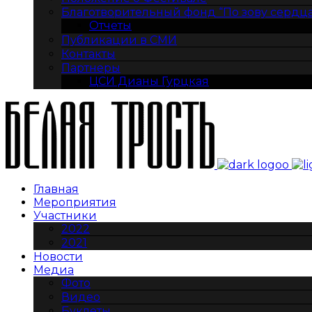
Благотворительный фонд “По зову сердца
Отчеты
Публикации в СМИ
Контакты
Партнеры
ЦСИ Дианы Гурцкая
Главная
Мероприятия
Участники
2022
2021
Новости
Медиа
Фото
Видео
Буклеты