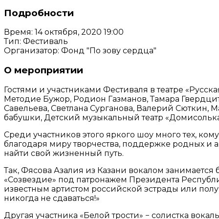
Подробности
Время:
14 октября, 2020 19:00
Тип:
Фестиваль
Организатор:
Фонд "По зову сердца"
О мероприятии
Гостями и участниками Фестиваля в театре «Русска
Методие Бужор, Родион Газманов, Тамара Гвердцит
Савельева, Светлана Сурганова, Валерий Сюткин, 
бабушки, Детский музыкальный театр «Домисолька
Среди участников этого яркого шоу много тех, ком
благодаря миру творчества, поддержке родных и 
найти свой жизненный путь.
Так, Фясова Азалия из Казани вокалом занимается 
«Созвездие» под патронажем Президента Республики
известным артистом российской эстрады или получ
никогда не сдаваться!»
Другая участника «Белой трости» − солистка вока