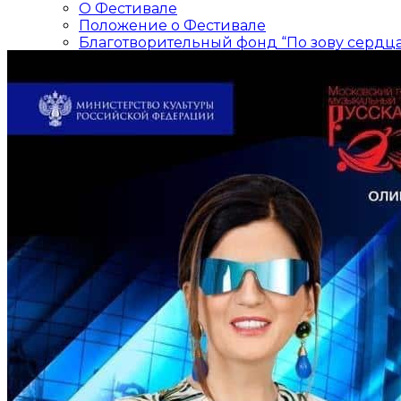
О Фестивале
Положение о Фестивале
Благотворительный фонд “По зову сердца
Отчеты
Публикации в СМИ
Контакты
Партнеры
ЦСИ Дианы Гурцкая