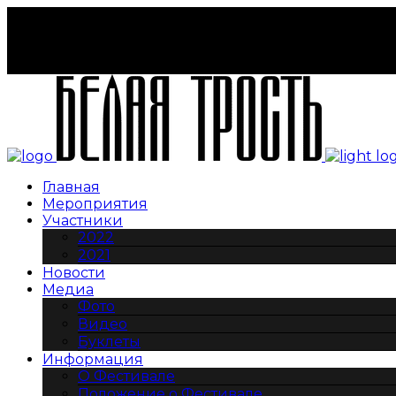
Подать заявку на участие
Стать волонтером
Партнеры
Контакты
Главная
Мероприятия
Участники
2022
2021
Новости
Медиа
Фото
Видео
Буклеты
Информация
О Фестивале
Положение о Фестивале