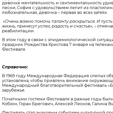
девочке мечтательность и сентиментальность уд
песни, София с удовольствием лепит из пластилина
любознательная, девочка – первая во всех затеях.
«Очень важно помочь таланту раскрыться. И пуст
жизнь, принесут успех, радость и счастье»,
– отмеча
реабилитации.
В этом году в связи с эпидемиологической ситуац
праздник Рождества Христова 7 января на телекан
Фестиваля.
Справочно:
В 1969 году Международная Федерация слепых объя
установлена, чтобы привлечь внимание окружающи
Международный благотворительный фестиваль «Бел
зарубежья.
Почетными гостями Фестиваля в разные годы были 
Кобзон, Горан Брегович, Алексей Леонов, Галина В
Фестиваль стал знаковым событием культурной пр