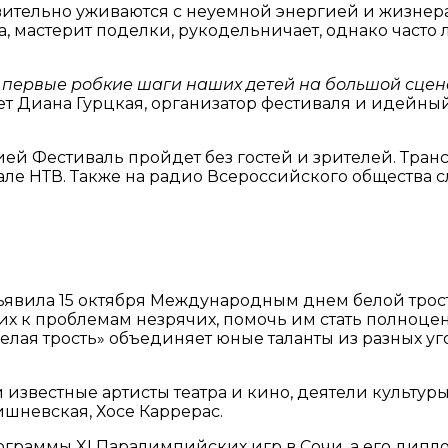
ивительно уживаются с неуемной энергией и жизне
, мастерит поделки, рукодельничает, однако часто 
ь первые робкие шаги наших детей на большой сцен
ет Диана Гурцкая, организатор фестиваля и идейн
ией Фестиваль пройдет без гостей и зрителей. Тран
але НТВ. Также на радио Всероссийского общества 
вила 15 октября Международным днем белой трости
х к проблемам незрячих, помочь им стать полноцен
ая трость» объединяет юные таланты из разных уго
известные артисты театра и кино, деятели культур
ишневская, Хосе Каррерас.
ограммы XI Паралимпийских игр в Сочи, а его дип