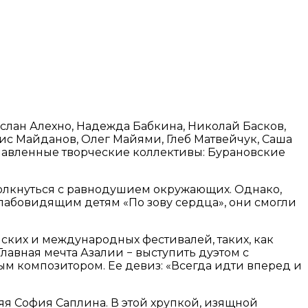
услан Алехно, Надежда Бабкина, Николай Басков,
ис Майданов, Олег Майями, Глеб Матвейчук, Саша
ославленные творческие коллективы: Бурановские
столкнуться с равнодушием окружающих. Однако,
лабовидящим детям «По зову сердца», они смогли
нских и международных фестивалей, таких, как
лавная мечта Азалии − выступить дуэтом с
м композитором. Ее девиз: «Всегда идти вперед и
яя София Саплина. В этой хрупкой, изящной