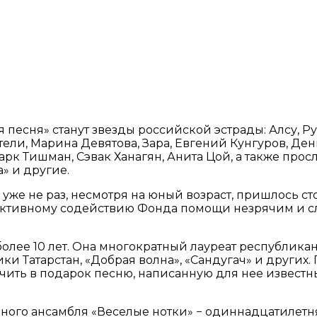
я песня» станут звезды российской эстрады: Алсу, Р
ели, Марина Девятова, Зара, Евгений Кунгуров, Ден
Марк Тишман, Сэвак Ханагян, Анита Цой, а также пр
» и другие.
у уже не раз, несмотря на юный возраст, пришлось 
активному содействию Фонда помощи незрячим и с
более 10 лет. Она многократный лауреат республика
 Татарстан, «Добрая волна», «Сандугач» и других. Г
ить в подарок песню, написанную для нее известны
льного ансамбля «Веселые нотки» − одиннадцатилетн