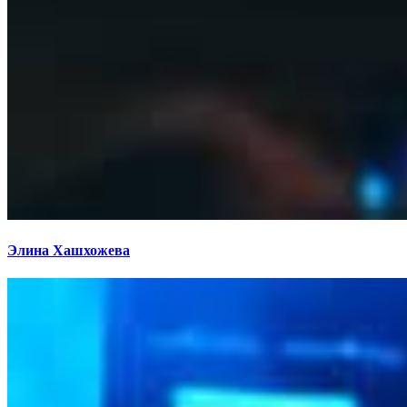
Элина Хашхожева