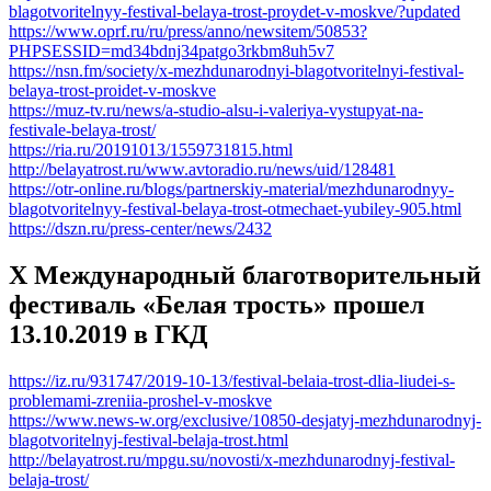
blagotvoritelnyy-festival-belaya-trost-proydet-v-moskve/?updated
https://www.oprf.ru/ru/press/anno/newsitem/50853?
PHPSESSID=md34bdnj34patgo3rkbm8uh5v7
https://nsn.fm/society/x-mezhdunarodnyi-blagotvoritelnyi-festival-
belaya-trost-proidet-v-moskve
https://muz-tv.ru/news/a-studio-alsu-i-valeriya-vystupyat-na-
festivale-belaya-trost/
https://ria.ru/20191013/1559731815.html
http://belayatrost.ru/www.avtoradio.ru/news/uid/128481
https://otr-online.ru/blogs/partnerskiy-material/mezhdunarodnyy-
blagotvoritelnyy-festival-belaya-trost-otmechaet-yubiley-905.html
https://dszn.ru/press-center/news/2432
X Международный благотворительный
фестиваль «Белая трость» прошел
13.10.2019 в ГКД
https://iz.ru/931747/2019-10-13/festival-belaia-trost-dlia-liudei-s-
problemami-zreniia-proshel-v-moskve
https://www.news-w.org/exclusive/10850-desjatyj-mezhdunarodnyj-
blagotvoritelnyj-festival-belaja-trost.html
http://belayatrost.ru/mpgu.su/novosti/x-mezhdunarodnyj-festival-
belaja-trost/