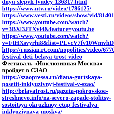
dnyu-slepyh-lyudey-136317.html
https://www.ntv.ru/video/1786125/
https://www.vesti.ru/videos/show/vid/81401
https://www.youtube.com/watch?
v=3BXl3JTXyl4&feature=youtu.be
https://www.youtube.com/watch?
v=FtHXsvyrhi8&list=PLvcV7fv10Wmv
https://russian.rt.com/nopolitics/video/677
festival-deti-belaya-trost-video
Фестиваль «Инклюзивная Москва»
пройдет в СЗАО
https://szaopressa.ru/diana-gurtskaya-
posetit-inklyuzivnyj-festival-v-szao/
http://belayatrost.ru/gazeta-pokrovskoe-
streshnevo.info/na-severo-zapade-stolitsy-
sostoitsya-okruzhnoy-etap-festivalya-
inklyuzivnaya-moskva/