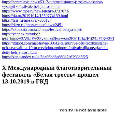
https://centralasia.news/5317-turkmenistanec-jaroslav-hasanov-
vystupil-v-festivale-belaja-trost.html
https://www.mos.ru/news/item/63737073/
https://ria.ru/20191014/1559774159.html
https://tass.ru/moskva/7000127
https://dszn.ru/press-center/news/2451
https://akbuzat.rbsmi.ru/news/festival-belaya-trost/
https://yandex.ru/turbo?
text=https%3A%2F%2Fvz.ru%2Fnews%2F2019%2F10%2F13%2F1
https://ittiloot.com/niat-hovar/16042-talantlivye-deti-tadzhikistana-
uchastvovali-na-10-m-mezhdunarodnom-festivale-dlja-nezrjachih-
detej-belaja-trost.html
https://zen.yandex.ru/id/5da96bd6a660d7c6298d5f25
X Международный благотворительный
фестиваль «Белая трость» прошел
13.10.2019 в ГКД