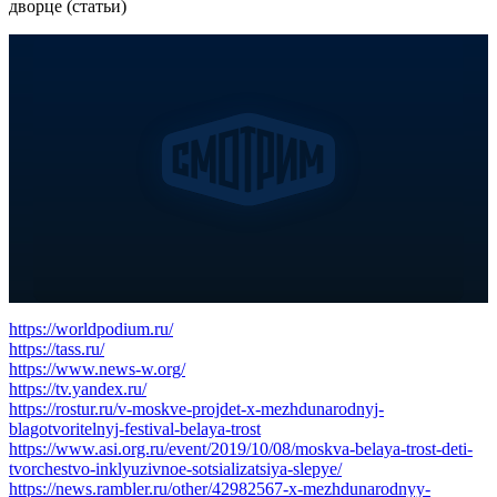
дворце (статьи)
https://worldpodium.ru/
https://tass.ru/
https://www.news-w.org/
https://tv.yandex.ru/
https://rostur.ru/v-moskve-projdet-x-mezhdunarodnyj-
blagotvoritelnyj-festival-belaya-trost
https://www.asi.org.ru/event/2019/10/08/moskva-belaya-trost-deti-
tvorchestvo-inklyuzivnoe-sotsializatsiya-slepye/
https://news.rambler.ru/other/42982567-x-mezhdunarodnyy-