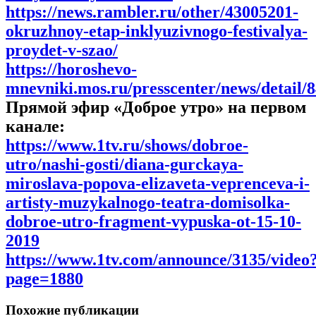
https://news.rambler.ru/other/43005201-
okruzhnoy-etap-inklyuzivnogo-festivalya-
proydet-v-szao/
https://horoshevo-
mnevniki.mos.ru/presscenter/news/detail/
Прямой эфир «Доброе утро» на первом
канале:
https://www.1tv.ru/shows/dobroe-
utro/nashi-gosti/diana-gurckaya-
miroslava-popova-elizaveta-veprenceva-i-
artisty-muzykalnogo-teatra-domisolka-
dobroe-utro-fragment-vypuska-ot-15-10-
2019
https://www.1tv.com/announce/3135/video
page=1880
Похожие публикации