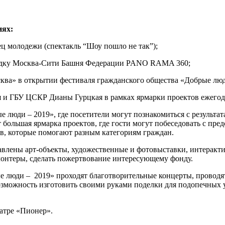
иях:
ц молодежи (спектакль “Шоу пошло не так”);
щадку Москва-Сити Башня Федерации PANO RAMA 360;
ква» в открытии фестиваля гражданского общества «Добрые люд
 и ГБУ ЦСКР Дианы Гурцкая в рамках ярмарки проектов ежегод
 люди – 2019», где посетители могут познакомиться с результ
 большая ярмарка проектов, где гости могут побеседовать с пр
в, которые помогают разным категориям граждан.
авлены арт-объекты, художественные и фотовыставки, интеракт
олонтеры, сделать пожертвование интересующему фонду.
е люди – 2019» проходят благотворительные концерты, проводя
озможность изготовить своими руками поделки для подопечных 
атре «Пионер».