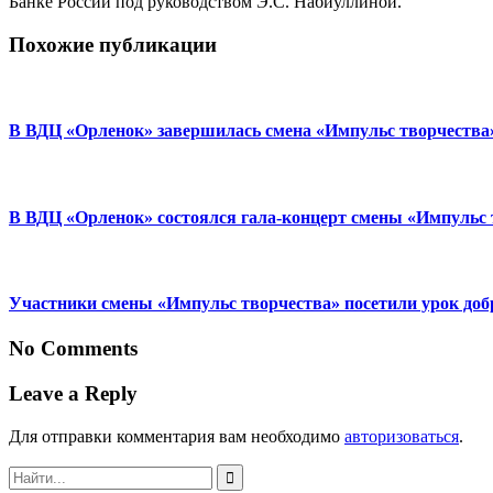
Банке России под руководством Э.С. Набиуллиной.
Похожие публикации
В ВДЦ «Орленок» завершилась смена «Импульс творчества
В ВДЦ «Орленок» состоялся гала-концерт смены «Импульс 
Участники смены «Импульс творчества» посетили урок до
No Comments
Leave a Reply
Для отправки комментария вам необходимо
авторизоваться
.