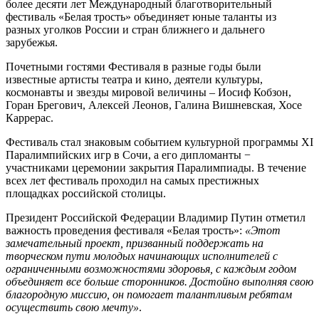
более десяти лет Международный благотворительный
фестиваль «Белая трость» объединяет юные таланты из
разных уголков России и стран ближнего и дальнего
зарубежья.
Почетными гостями Фестиваля в разные годы были
известные артисты театра и кино, деятели культуры,
космонавты и звезды мировой величины – Иосиф Кобзон,
Горан Брегович, Алексей Леонов, Галина Вишневская, Хосе
Каррерас.
Фестиваль стал знаковым событием культурной программы XI
Паралимпийских игр в Сочи, а его дипломанты −
участниками церемонии закрытия Паралимпиады. В течение
всех лет фестиваль проходил на самых престижных
площадках российской столицы.
Президент Российской Федерации Владимир Путин отметил
важность проведения фестиваля «Белая трость»:
«Этот
замечательный проект, призванный поддержать на
творческом пути молодых начинающих исполнителей с
ограниченными возможностями здоровья, с каждым годом
объединяет все больше сторонников. Достойно выполняя свою
благородную миссию, он помогает талантливым ребятам
осуществить свою мечту»
.