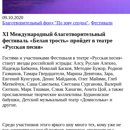
09.10.2020
Благотворительный фонд "По зову сердца"
,
Фестивали
XI Международный благотворительный
фестиваль «Белая трость» пройдет в театре
«Русская песня»
Гостями и участниками Фестиваля в театре «Русская песня»
станут звезды российской эстрады: Алсу, Руслан Алехно,
Надежда Бабкина, Николай Басков, Методие Бужор, Родион
Газманов, Тамара Гвердцители, Марина Девятова, Зара,
Евгений Кунгуров, Денис Майданов, Олег Майями, Глеб
Матвейчук, Саша Савельева, Светлана Сурганова, Валерий
Сюткин, Марк Тишман, Сэвак Ханагян, Анита Цой, а также
прославленные творческие коллективы: Бурановские
бабушки, Детский музыкальный театр «Домисолька» и
другие.
Среди участников этого яркого шоу много тех, кому уже не
раз, несмотря на юный возраст, пришлось столкнуться с