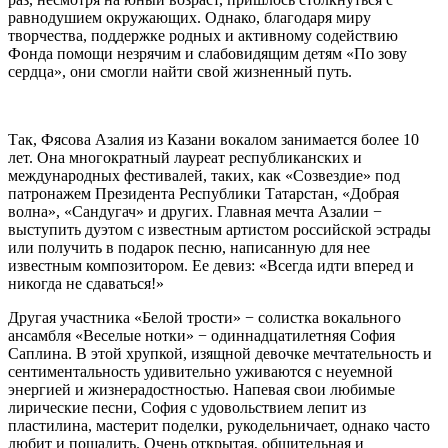
равнодушием окружающих. Однако, благодаря миру
творчества, поддержке родных и активному содействию
Фонда помощи незрячим и слабовидящим детям «По зову
сердца», они смогли найти свой жизненный путь.
Так, Фясова Азалия из Казани вокалом занимается более 10
лет. Она многократный лауреат республиканских и
международных фестивалей, таких, как «Созвездие» под
патронажем Президента Республики Татарстан, «Добрая
волна», «Сандугач» и других. Главная мечта Азалии −
выступить дуэтом с известным артистом российской эстрады
или получить в подарок песню, написанную для нее
известным композитором. Ее девиз: «Всегда идти вперед и
никогда не сдаваться!»
Другая участника «Белой трости» − солистка вокального
ансамбля «Веселые нотки» − одиннадцатилетняя София
Саплина. В этой хрупкой, изящной девочке мечтательность и
сентиментальность удивительно уживаются с неуемной
энергией и жизнерадостностью. Напевая свои любимые
лирические песни, София с удовольствием лепит из
пластилина, мастерит поделки, рукодельничает, однако часто
любит и пошалить. Очень открытая, общительная и