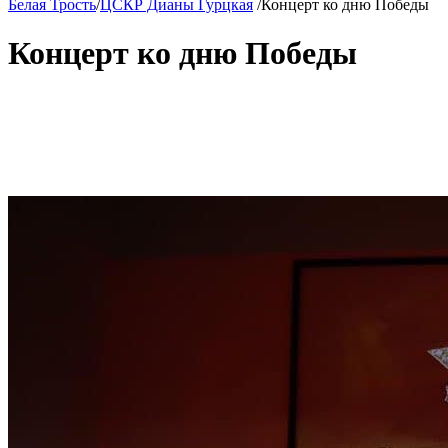
Белая Трость
/
ЦСКР Дианы Гурцкая
/
Концерт ко дню Победы
Концерт ко дню Победы