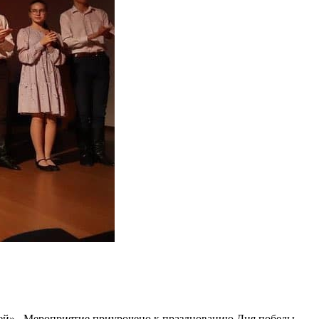
тей». Мероприятие приурочено к празднованию Дня победы.