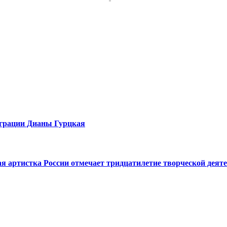
еграции Дианы Гурцкая
ая артистка России отмечает тридцатилетие творческой деят