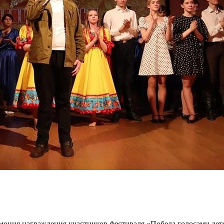
емония награждения участников фестиваля «Победа голосами де