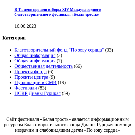
В Тюмени прошли отборы XIV Международного
благотворительного фестиваля «Белая трость»
16.06.2023
Категории
Благотворительный фонд "По зову сердца"
(33)
Общая информация
(3)
Общая информация
(7)
Общественная деятельность
(66)
Проекты фонда
(6)
Проекты центра
(9)
Публикации в СМИ
(19)
Фестивали
(83)
ЦСКР Дианы Гурцкая
(59)
Белая трость
Сайт фестиваля «Белая трость» является информационным
ресурсом Благотворительного фонда Дианы Гурцкая помощи
незрячим и слабовидящим детям «По зову сердца»