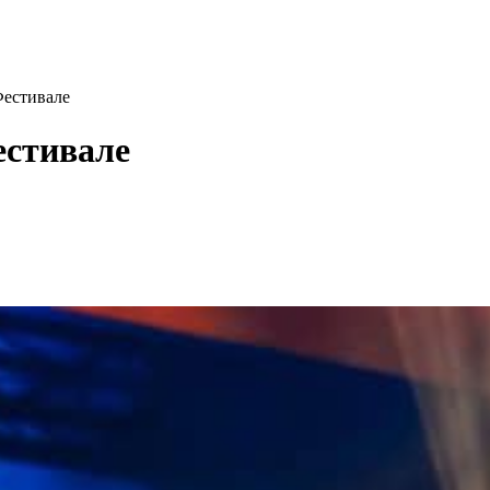
Фестивале
естивале