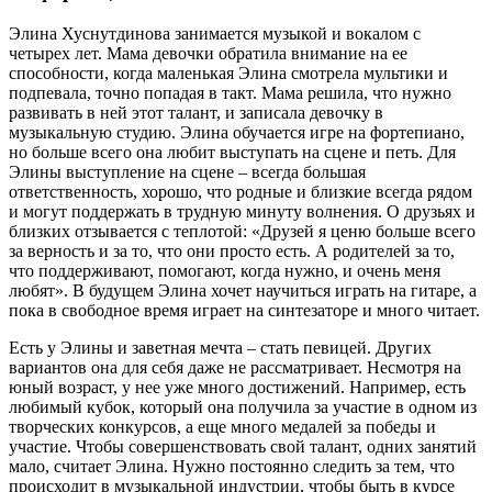
Элина Хуснутдинова занимается музыкой и вокалом с
четырех лет. Мама девочки обратила внимание на ее
способности, когда маленькая Элина смотрела мультики и
подпевала, точно попадая в такт. Мама решила, что нужно
развивать в ней этот талант, и записала девочку в
музыкальную студию. Элина обучается игре на фортепиано,
но больше всего она любит выступать на сцене и петь. Для
Элины выступление на сцене – всегда большая
ответственность, хорошо, что родные и близкие всегда рядом
и могут поддержать в трудную минуту волнения. О друзьях и
близких отзывается с теплотой: «Друзей я ценю больше всего
за верность и за то, что они просто есть. А родителей за то,
что поддерживают, помогают, когда нужно, и очень меня
любят». В будущем Элина хочет научиться играть на гитаре, а
пока в свободное время играет на синтезаторе и много читает.
Есть у Элины и заветная мечта – стать певицей. Других
вариантов она для себя даже не рассматривает. Несмотря на
юный возраст, у нее уже много достижений. Например, есть
любимый кубок, который она получила за участие в одном из
творческих конкурсов, а еще много медалей за победы и
участие. Чтобы совершенствовать свой талант, одних занятий
мало, считает Элина. Нужно постоянно следить за тем, что
происходит в музыкальной индустрии, чтобы быть в курсе