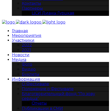
Контакты
Партнеры
ЦСИ Дианы Гурцкая
Главная
Мероприятия
Участники
2022
2021
Новости
Медиа
Фото
Видео
Буклеты
Информация
О Фестивале
Положение о Фестивале
Благотворительный фонд “По зову
сердца”
Отчеты
Публикации в СМИ