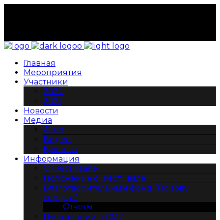
Подать заявку на участие
Стать волонтером
Партнеры
Контакты
Главная
Мероприятия
Участники
2022
2021
Новости
Медиа
Фото
Видео
Буклеты
Информация
О Фестивале
Положение о Фестивале
Благотворительный фонд “По зову
сердца”
Отчеты
Публикации в СМИ